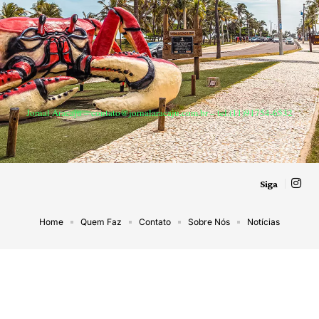
Jornal Aracaju –
contato@jornalaracaju.com.br
– tel.(11)91754-6532
Siga
Home
Quem Faz
Contato
Sobre Nós
Notícias