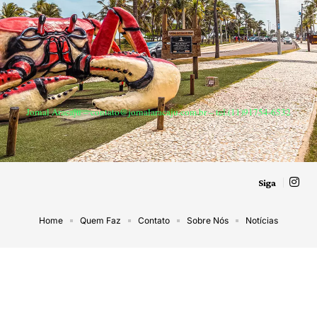
Jornal Aracaju –
contato@jornalaracaju.com.br
– tel.(11)91754-6532
Siga
Home
Quem Faz
Contato
Sobre Nós
Notícias