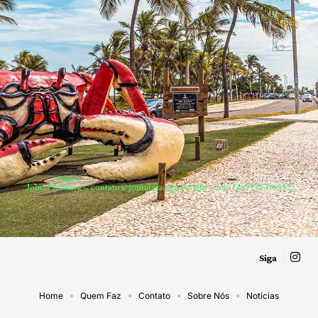
Jornal Aracaju –
contato@jornalaracaju.com.br
– tel.(11)91754-6532
Siga
Home
Quem Faz
Contato
Sobre Nós
Notícias