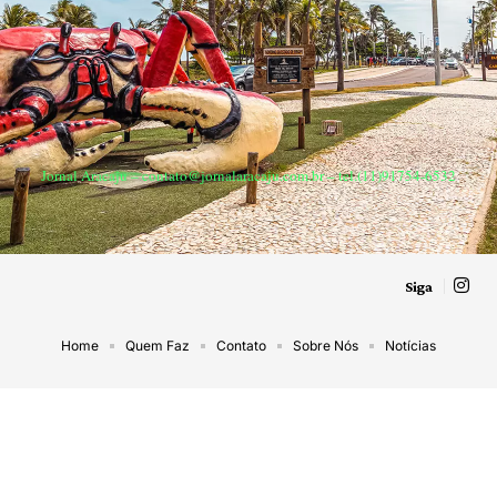
Jornal Aracaju –
contato@jornalaracaju.com.br
– tel.(11)91754-6532
Siga
Home
Quem Faz
Contato
Sobre Nós
Notícias