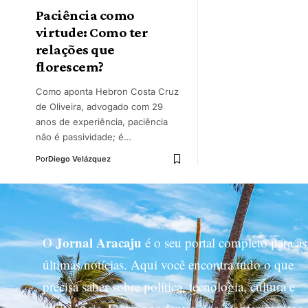
Paciência como
virtude: Como ter
relações que
florescem?
Como aponta Hebron Costa Cruz
de Oliveira, advogado com 29
anos de experiência, paciência
não é passividade; é…
Por
Diego Velázquez
Jornal Aracaju
O
é o seu portal completo para as
últimas notícias. Aqui você encontra tudo o que
precisa saber sobre política, tecnologia, cultura e