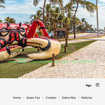
Jornal Aracaju –
contato@jornalaracaju.com.br
– tel.(11)91754-6532
Siga
Home
Quem Faz
Contato
Sobre Nós
Notícias