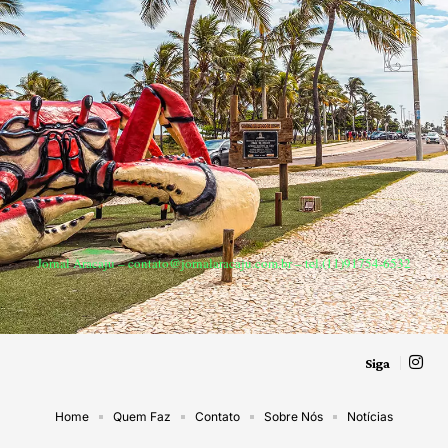
Jornal Aracaju –
contato@jornalaracaju.com.br
– tel.(11)91754-6532
Siga
Home
Quem Faz
Contato
Sobre Nós
Notícias