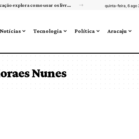
Competências socioemocionais: a Sigma Educação explora como usar os livros paradidáticos para desenvolvê-las
quinta-feira, 6 ago
Notícias
Tecnologia
Política
Aracaju
Moraes Nunes