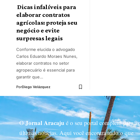
Dicas infalíveis para
elaborar contratos
agrícolas: proteja seu
negócio e evite
surpresas legais
Conforme elucida o advogado
Carlos Eduardo Moraes Nunes,
elaborar contratos no setor
agropecuário é essencial para
garantir que…
Por
Diego Velázquez
Jornal Aracaju
O
é o seu portal completo para as
últimas notícias. Aqui você encontra tudo o que