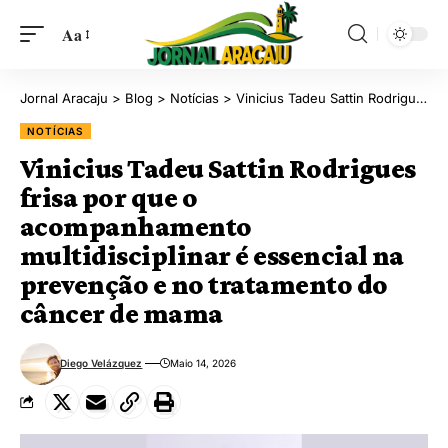
Aa
Jornal Aracaju
>
Blog
>
Notícias
>
Vinicius Tadeu Sattin Rodrigues frisa por que o acompanhamento multidisciplinar é essencial na prevenção e no tratamento do câncer de mama
NOTÍCIAS
Vinicius Tadeu Sattin Rodrigues
frisa por que o
acompanhamento
multidisciplinar é essencial na
prevenção e no tratamento do
câncer de mama
Diego Velázquez
Maio 14, 2026