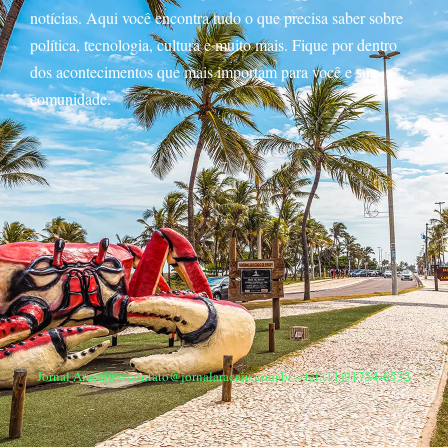
notícias. Aqui você encontra tudo o que precisa saber sobre
política, tecnologia, cultura e muito mais. Fique por dentro
dos acontecimentos que mais importam para você e sua
comunidade.
Jornal Aracaju –
contato@jornalaracaju.com.br
– tel.(11)91754-6532