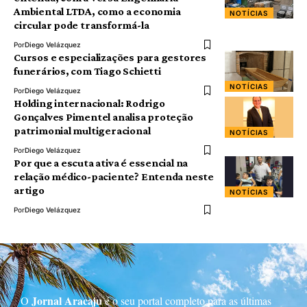
Ambiental LTDA, como a economia
NOTÍCIAS
circular pode transformá-la
Por
Diego Velázquez
Cursos e especializações para gestores
funerários, com Tiago Schietti
NOTÍCIAS
Por
Diego Velázquez
Holding internacional: Rodrigo
Gonçalves Pimentel analisa proteção
patrimonial multigeracional
NOTÍCIAS
Por
Diego Velázquez
Por que a escuta ativa é essencial na
relação médico-paciente? Entenda neste
artigo
NOTÍCIAS
Por
Diego Velázquez
Jornal Aracaju
O
é o seu portal completo para as últimas