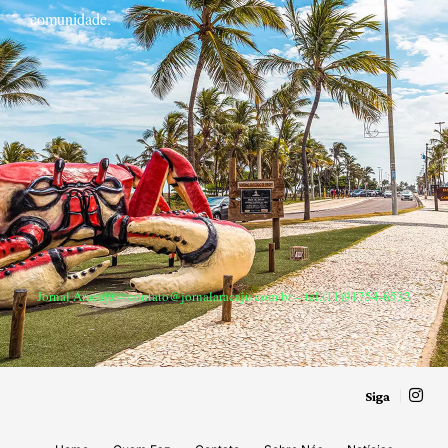
comunidade.
Jornal Aracaju –
contato@jornalaracaju.com.br
– tel.(11)91754-6532
Siga