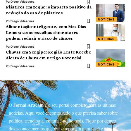
Por
Diego Velázquez
Plásticos em xeque: o impacto positivo da
redução do uso de plásticos
NOTÍCIAS
Por
Diego Velázquez
Alimentação inteligente, com Max Dias
Lemos: como escolhas alimentares
podem reduzir o risco de câncer
NOTÍCIAS
Por
Diego Velázquez
Chuvas em Sergipe: Região Leste Recebe
Alerta de Chuva em Perigo Potencial
NOTÍCIAS
Por
Diego Velázquez
Jornal Aracaju
O
é o seu portal completo para as últimas
notícias. Aqui você encontra tudo o que precisa saber sobre
política, tecnologia, cultura e muito mais. Fique por dentro
dos acontecimentos que mais importam para você e sua