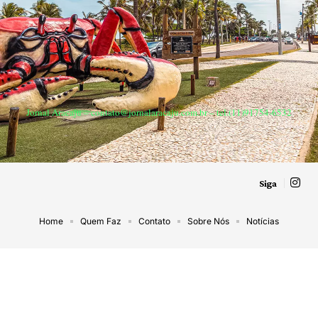
Jornal Aracaju –
contato@jornalaracaju.com.br
– tel.(11)91754-6532
Siga
Home
Quem Faz
Contato
Sobre Nós
Notícias