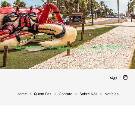
Jornal Aracaju –
contato@jornalaracaju.com.br
– tel.(11)91754-6532
Siga
Home
Quem Faz
Contato
Sobre Nós
Notícias