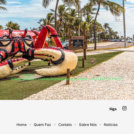
Jornal Aracaju –
contato@jornalaracaju.com.br
– tel.(11)91754-6532
Siga
Home
Quem Faz
Contato
Sobre Nós
Notícias