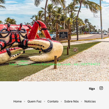
Jornal Aracaju –
contato@jornalaracaju.com.br
– tel.(11)91754-6532
Siga
Home
Quem Faz
Contato
Sobre Nós
Notícias