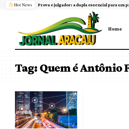
Hot News
Prova e julgador: a dupla essencial para um p
Home
Tag:
Quem é Antônio F