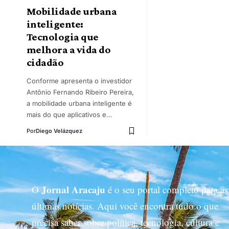
Mobilidade urbana
inteligente:
Tecnologia que
melhora a vida do
cidadão
Conforme apresenta o investidor
Antônio Fernando Ribeiro Pereira,
a mobilidade urbana inteligente é
mais do que aplicativos e…
Por
Diego Velázquez
Jornal Aracaju
O
é o seu portal completo para as
últimas notícias. Aqui você encontra tudo o que
precisa saber sobre política, tecnologia, cultura e