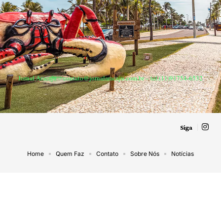
Jornal Aracaju –
contato@jornalaracaju.com.br
– tel.(11)91754-6532
Siga
Home
Quem Faz
Contato
Sobre Nós
Notícias