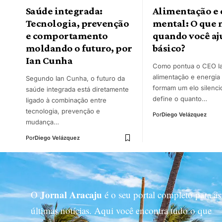
Saúde integrada:
Alimentação e 
Tecnologia, prevenção
mental: O que
e comportamento
quando você aj
moldando o futuro, por
básico?
Ian Cunha
Como pontua o CEO I
alimentação e energia
Segundo Ian Cunha, o futuro da
formam um elo silenc
saúde integrada está diretamente
define o quanto…
ligado à combinação entre
tecnologia, prevenção e
Por
Diego Velázquez
mudança…
Por
Diego Velázquez
Jornal Aracaju
O
é o seu portal completo para as
últimas notícias. Aqui você encontra tudo o que