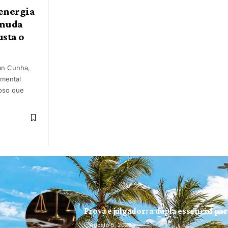
energia
 muda
usta o
an Cunha,
 mental
ioso que
Prova e julgador: a dupla essencial pa
Agosto 5, 2026