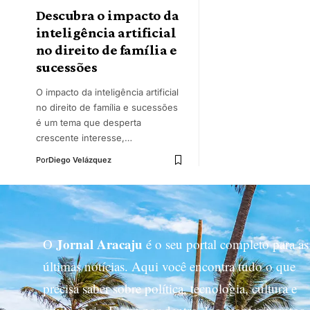
Descubra o impacto da
inteligência artificial
no direito de família e
sucessões
O impacto da inteligência artificial
no direito de família e sucessões
é um tema que desperta
crescente interesse,…
Por
Diego Velázquez
Jornal Aracaju
O
é o seu portal completo para as
últimas notícias. Aqui você encontra tudo o que
precisa saber sobre política, tecnologia, cultura e