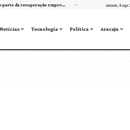
Reorganização de portfólio de negócios como parte da recuperação empresarial
sábado, 8 ago
Notícias
Tecnologia
Política
Aracaju