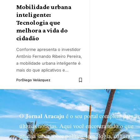
Mobilidade urbana
inteligente:
Tecnologia que
melhora a vida do
cidadão
Conforme apresenta o investidor
Antônio Fernando Ribeiro Pereira,
a mobilidade urbana inteligente é
mais do que aplicativos e…
Por
Diego Velázquez
Jornal Aracaju
O
é o seu portal completo para as
últimas notícias. Aqui você encontra tudo o que
precisa saber sobre política, tecnologia, cultura e