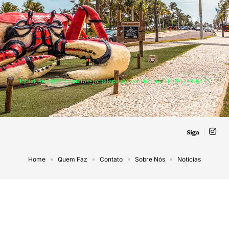
Jornal Aracaju –
contato@jornalaracaju.com.br
– tel.(11)91754-6532
Siga
Home
Quem Faz
Contato
Sobre Nós
Notícias