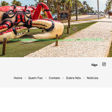
Jornal Aracaju –
contato@jornalaracaju.com.br
– tel.(11)91754-6532
Siga
Home
Quem Faz
Contato
Sobre Nós
Notícias