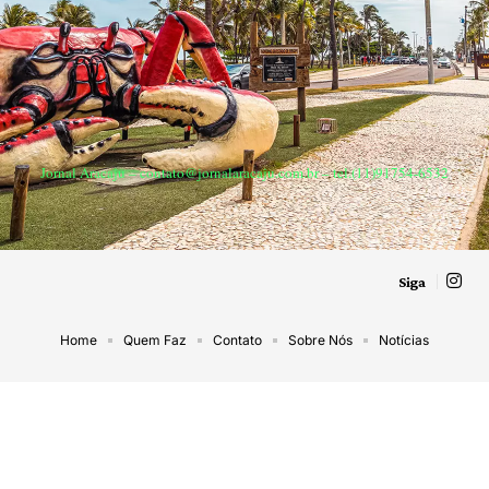
Jornal Aracaju –
contato@jornalaracaju.com.br
– tel.(11)91754-6532
Siga
Home
Quem Faz
Contato
Sobre Nós
Notícias