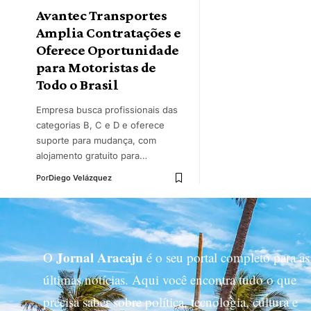
Avantec Transportes
Amplia Contratações e
Oferece Oportunidade
para Motoristas de
Todo o Brasil
Empresa busca profissionais das
categorias B, C e D e oferece
suporte para mudança, com
alojamento gratuito para…
Por
Diego Velázquez
Jornal Aracaju
O
é o seu portal completo para as
últimas notícias. Aqui você encontra tudo o que
precisa saber sobre política, tecnologia, cultura e